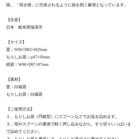
猫。 「招き猫」に代表されるように福を招く象徴となっています。
【生産】
日本 岐阜県瑞浪市
【サイズ】
皿：W90×D83×H20mm
もりしお器：φ47×50mm
紙箱：W96×D97×87mm
【素材】
皿：白磁器
もりしお器：白磁器
【ご使用方法】
１、もりしお器（円錐型）にスプーンなどでお塩を詰めます。
２、指やスプーンの裏側で軽く押し込みながら、すり切りいっぱいま
で詰めてください。
３、もりしお皿を裏返して、もりしお器の上に乗せてください。