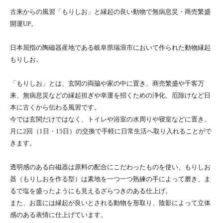
古来からの風習「もりしお」と縁起の良い動物で無病息災・商売繁盛
開運UP。
日本屈指の陶磁器産地である岐阜県瑞浪市において作られた動物縁起
もりしお。
「もりしお」とは、玄関の両脇や家の中に置き、商売繁盛や千客万
来、無病息災などの縁起担ぎや幸運を招くための浄化、厄除けなど日
本に古くから伝わる風習です。
今では玄関だけではなく、トイレや浴室の水周りや寝室などに置き、
月に2回（1日・15日）の交換で手軽に日常生活へ取り入れることがで
きます。
透明感のある白磁器は原料の配合にこだわったものを使い、もりしお
器（もりしおを作る型）は素地を一つ一つ熟練の手によって磨き、ま
るで塩を盛ったようにも見えるざらつきのある仕上げ。
また、お皿には縁起が良いとされる動物を形取り、陰影によって立体
感のある表情に仕上げています。