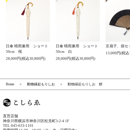
日傘 晴雨兼用 ショート
日傘 晴雨兼用 ショート
京扇子、袋セ
50cm 桜
50cm 白
13,000円(税込1
28,000円(税込30,800円)
28,000円(税込30,800円)
Home
動物縁起もりしお
動物縁起もりしお 鯉
直営店舗
神奈川県横浜市神奈川区松見町3-2-4 1F
TEL:045-633-1101