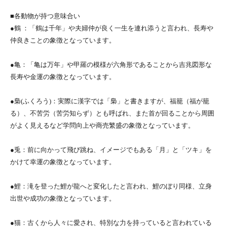
■各動物が持つ意味合い
●鶴 ：「鶴は千年」や夫婦仲が良く一生を連れ添うと言われ、長寿や
仲良きことの象徴となっています。
●亀：「亀は万年」や甲羅の模様が六角形であることから吉兆図形な
長寿や金運の象徴となっています。
●梟(ふくろう)：実際に漢字では「梟」と書きますが、福籠（福が籠
る）、不苦労（苦労知らず）とも呼ばれ、また首が回ることから周囲
がよく見えるなど学問向上や商売繁盛の象徴となっています。
●兎：前に向かって飛び跳ね、イメージでもある「月」と「ツキ」を
かけて幸運の象徴となっています。
●鯉：滝を登った鯉が龍へと変化したと言われ、鯉のぼり同様、立身
出世や成功の象徴となっています。
●猫：古くから人々に愛され、特別な力を持っていると言われている