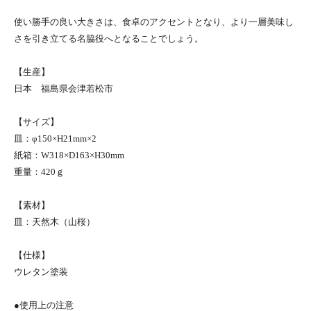
使い勝手の良い大きさは、食卓のアクセントとなり、より一層美味し
さを引き立てる名脇役へとなることでしょう。
【生産】
日本 福島県会津若松市
【サイズ】
皿：φ150×H21mm×2
紙箱：W318×D163×H30mm
重量：420ｇ
【素材】
皿：天然木（山桜）
【仕様】
ウレタン塗装
●使用上の注意