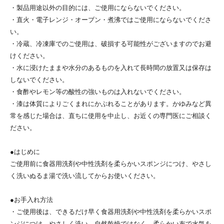
・製品用途以外の目的には、ご使用にならないでください。
・直火・電子レンジ・オーブン・煮沸ではご使用にならないでくださ
い。
・冷蔵、冷凍庫でのご使用は、破損する可能性がございますのでお避
けください。
・水に浸けたままや水分のあるものを入れて長時間の放置又は保存は
しないでください。
・食酢やレモン等の酸性の強いものは入れないでください。
・漆は体質によりごくまれにかぶれることがあります。かゆみなど異
常を感じた場合は、直ちに使用を中止し、お近くの専門医にご相談く
ださい。
●はじめに
ご使用前に食器用洗剤や中性洗剤を柔らかいスポンジにつけ、やさし
く洗いぬるま湯で洗い流してからお使いください。
●お手入れ方法
・ご使用後は、できるだけ早く食器用洗剤や中性洗剤を柔らかいスポ
ンジにつけ、やさしく洗い、自然乾燥ではなく、柔らかい布で水気を