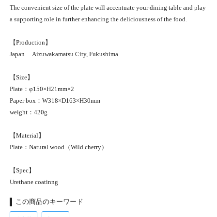
The convenient size of the plate will accentuate your dining table and play
a supporting role in further enhancing the deliciousness of the food.
【Production】
Japan Aizuwakamatsu City, Fukushima
【Size】
Plate：φ150×H21mm×2
Paper box：W318×D163×H30mm
weight：420g
【Material】
Plate：Natural wood（Wild cherry）
【Spec】
Urethane coatinng
この商品のキーワード