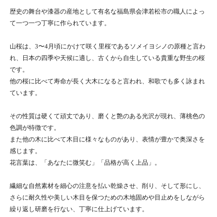
歴史の舞台や漆器の産地として有名な福島県会津若松市の職人によっ
て一つ一つ丁寧に作られています。
山桜は、3〜4月頃にかけて咲く里桜であるソメイヨシノの原種と言わ
れ、日本の四季や天候に適し、古くから自生している貴重な野生の桜
です。
他の桜に比べて寿命が長く大木になると言われ、和歌でも多く詠まれ
ています。
その性質は硬くて頑丈であり、磨くと艶のある光沢が現れ、薄桃色の
色調が特徴です。
また他の木に比べて木目に様々なものがあり、表情が豊かで奥深さを
感じます。
花言葉は、「あなたに微笑む」「品格が高く上品」。
繊細な自然素材を細心の注意を払い乾燥させ、削り、そして形にし、
さらに耐久性や美しい木目を保つための木地固めや目止めをしながら
繰り返し研磨を行ない、丁寧に仕上げています。