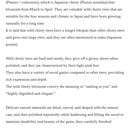
(Prunus × yedoensis), which is Japanese cherry (Prunus serrulata) that
blossoms from March to April. They are valuable wild cherry trees that are
suitable for the four seasons and climate in Japan and have been growing
naturally for a long time.
It is said that wild cherry trees have a longer lifespan than other cherry trees
and grow into large trees, and they are often mentioned in waka (Japanese
poems).
Wild cherry trees are hard and sturdy, they give off a glossy sheen when
polished, and they are characterized by their light pink hue.
They also have a variety of wood grains compared to other trees, providing
rich expression and depth.
The wild cherry blossoms convey the meaning of “smiling at you” and
“highly dignified and elegant.”
Delicate natural materials are dried, carved, and shaped with the utmost
care, and then polished repeatedly while hardening and filling the wood to
maintain durability and beauty of the grain, then carefully finished.