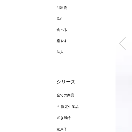
引出物
飲む
食べる
癒やす
法人
シリーズ
全ての商品
＊ 限定生産品
置き風鈴
京扇子