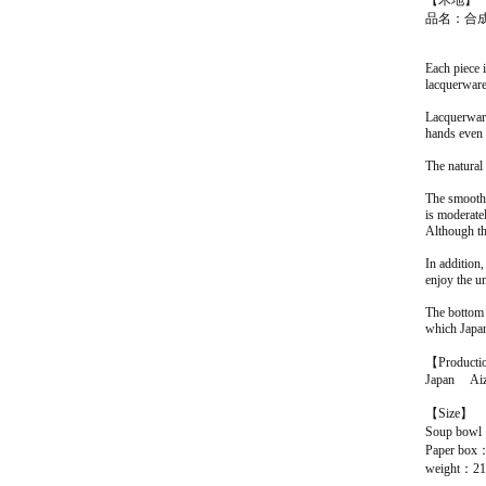
品名：合
Each piece 
lacquerware
Lacquerware 
hands even w
The natural
The smooth 
is moderatel
Although the
In addition
enjoy the u
The bottom 
which Japan
【Product
Japan Aiz
【Size】
Soup bow
Paper bo
weight：21