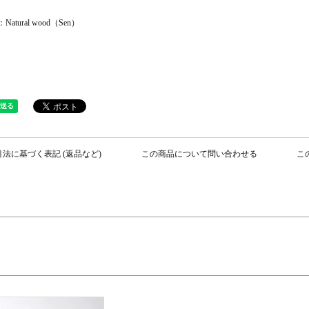
l】
l：Natural wood（Sen）
法に基づく表記 (返品など)
この商品について問い合わせる
こ