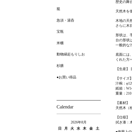
歴史の舞
汁椀
籠
天然木を
汁椀 大
急須・湯呑
木地の天
小鉢・取鉢
さらに木
宝瓶
形状は、
深皿
台の形状
米櫃
一般的な
菓子皿
動物縁起もりしお
底面には
くれた方
杉膳
【生産】
●お買い得品
【サイズ
汁椀：φ12
紙箱：W14
重量：21
【素材】
Calendar
天然木（
【仕様】
2026年8月
拭き漆：
日
月
火
水
木
金
土
●使用上