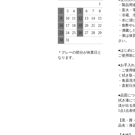
1
・製品用
・直火・
2
3
4
5
6
7
8
・冷蔵、
9
10
11
12
13
14
15
・水に浸
・食酢や
16
17
18
19
20
21
22
・沸騰し
23
24
25
26
27
28
29
・漆は体
30
31
さい。
●はじめに
＊グレーの部分が休業日と
ご使用前
なります。
●お手入
・ご使用
く拭き取
・食器洗
・直射日
●品質に
拭き漆に
淡が出る
1点1点
【黒・茜
品名：漆
【木地】