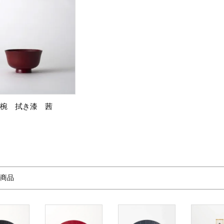
椀 拭き漆 茜
商品