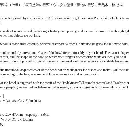
成漆器（汁椀）／表面塗装の種類：ウレタン塗装／素地の種類：天然木（栓 せん）
is carefully made by craftspeople in Aizuwakamatsu City, Fukushima Prefecture, which is famous 
.
made of natural wood has a longer history than pottery, and its main feature is that though light
hen hot objects are put in it.
 wood is made from carefully selected castor aralia from Hokkaido that grew in the severe cold.
and beautifully curvaceous shape of the bowl fits comfortably in your hand. The hasori shape s
y thin, and the shape of the base, to which your fingers fit comfortably, makes it easy to hold.
 size of the soup bowl is typical, it is also functional and has an appearance suitable for a sta
, the traditional lacquered color of the bowl not only enhances the dishes and makes you feel th
nique aging of the lacquerware, which becomes more vivid as you use it.
of the bowl is engraved with the motif of the “itadakimasu” (I humbly receive) and “gochisosa
ese people greet each other before and after meals, expressing gratitude to those who cooked th
ion】
uwakamatsu City, Fukushima
l：φ120×H70mm capacity：350ml
x：W140×D140×H85mm
0g