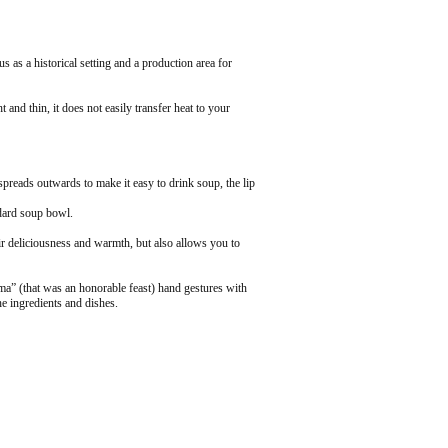
as a historical setting and a production area for
 and thin, it does not easily transfer heat to your
preads outwards to make it easy to drink soup, the lip
ndard soup bowl.
eir deliciousness and warmth, but also allows you to
ma” (that was an honorable feast) hand gestures with
e ingredients and dishes.