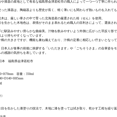
台や漆器の産地として有名な福島県会津若松市の職人によって一つ一つ丁寧に作られ
使った漆器は、陶磁器よりも歴史が長く、軽く薄いにも関わらず熱いものを入れても
然木は、厳しい寒さの中で育った北海道産の厳選された栓（せん）を使用。
目を生かした木地色は、表情がそのまま表れるため職人の目利きによって、選抜され
手に馴染みやすい滑らかな曲線美。汁物を飲みやすいよう外側に広がった羽反り形で
はより持ちやすくなっています。
汁椀の大きさですが、機能も兼ね備えており、汁椀の定番に相応しい佇まいとなって
、日本人が食事の前後に挨拶する「いただきます」や「ごちそうさま」の合掌姿をモ
への感謝の気持ちを表しています。
 日本 福島県会津若松市
】
0×H70mm 容量：350ml
0×D140×H85mm
0ｇ
栓）
木目を生かした漆塗りの技法で、木地に漆を塗っては拭き取り、乾かす工程を繰り返
の注意