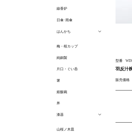
線香炉
日傘･雨傘
はんかち
全てのはんかち
梅・桜カップ
5枚セット
純銅製
型番
WDH
3枚セット
羽反汁
片口・ぐい呑
単品
販売価格
箸
セミオーダー 50枚〜
姫飯碗
丼
漆器
全ての漆器
山桜ノ木皿