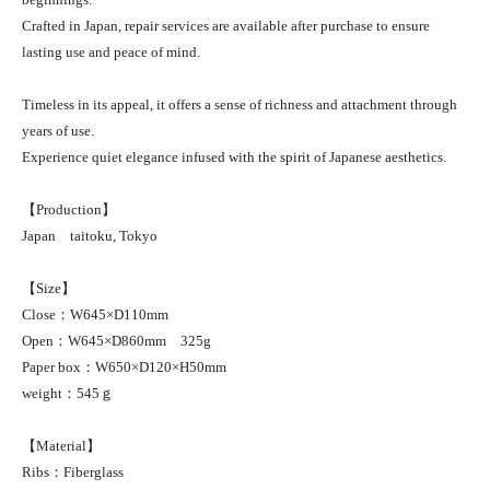
Crafted in Japan, repair services are available after purchase to ensure
lasting use and peace of mind.
Timeless in its appeal, it offers a sense of richness and attachment through
years of use.
Experience quiet elegance infused with the spirit of Japanese aesthetics.
【Production】
Japan taitoku, Tokyo
【Size】
Close：W645×D110mm
Open：W645×D860mm 325g
Paper box：W650×D120×H50mm
weight：545ｇ
【Material】
Ribs：Fiberglass