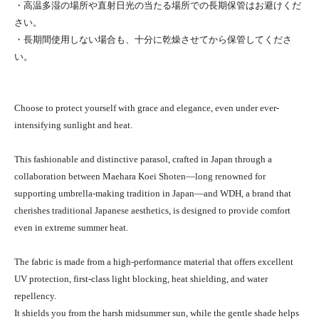
・高温多湿の場所や直射日光の当たる場所での長期保管はお避けくだ
さい。
・長期間使用しない場合も、十分に乾燥させてから保管してくださ
い。
Choose to protect yourself with grace and elegance, even under ever-
intensifying sunlight and heat.
This fashionable and distinctive parasol, crafted in Japan through a
collaboration between Maehara Koei Shoten—long renowned for
supporting umbrella-making tradition in Japan—and WDH, a brand that
cherishes traditional Japanese aesthetics, is designed to provide comfort
even in extreme summer heat.
The fabric is made from a high-performance material that offers excellent
UV protection, first-class light blocking, heat shielding, and water
repellency.
It shields you from the harsh midsummer sun, while the gentle shade helps