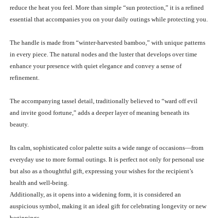
reduce the heat you feel. More than simple “sun protection,” it is a refined
essential that accompanies you on your daily outings while protecting you.
The handle is made from “winter-harvested bamboo,” with unique patterns
in every piece. The natural nodes and the luster that develops over time
enhance your presence with quiet elegance and convey a sense of
refinement.
The accompanying tassel detail, traditionally believed to “ward off evil
and invite good fortune,” adds a deeper layer of meaning beneath its
beauty.
Its calm, sophisticated color palette suits a wide range of occasions—from
everyday use to more formal outings. It is perfect not only for personal use
but also as a thoughtful gift, expressing your wishes for the recipient’s
health and well-being.
Additionally, as it opens into a widening form, it is considered an
auspicious symbol, making it an ideal gift for celebrating longevity or new
beginnings.