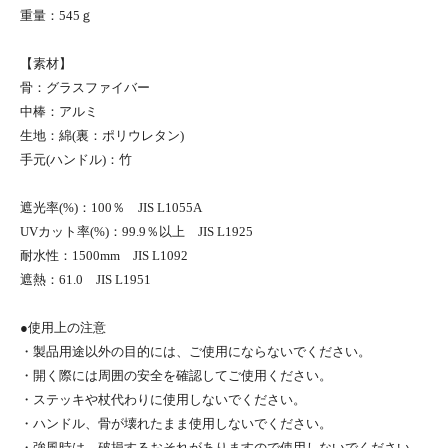
重量：545ｇ
【素材】
骨：グラスファイバー
中棒：アルミ
生地：綿(裏：ポリウレタン)
手元(ハンドル)：竹
遮光率(%)：100％ JIS L1055A
UVカット率(%)：99.9％以上 JIS L1925
耐水性：1500mm JIS L1092
遮熱：61.0 JIS L1951
●使用上の注意
・製品用途以外の目的には、ご使用にならないでください。
・開く際には周囲の安全を確認してご使用ください。
・ステッキや杖代わりに使用しないでください。
・ハンドル、骨が壊れたまま使用しないでください。
・強風時は、破損するおそれがありますので使用しないでください。