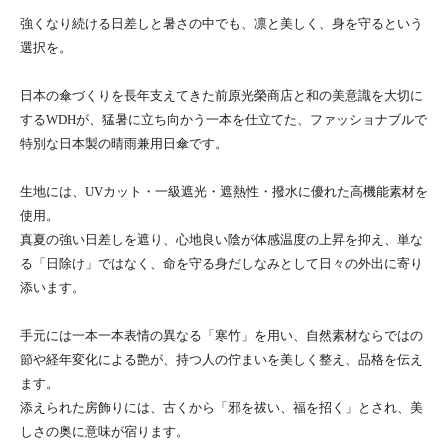
強くなり続ける日差しと暑さの中でも、凛と美しく、身を守るという
選択を。
日本の傘づくりを長年支えてきた前原光榮商店と和の美意識を大切に
するWDHが、猛暑に立ち向かう一本を仕立てた、ファッショナブルで
特別な日本製の晴雨兼用日傘です。
生地には、UVカット・一級遮光・遮熱性・撥水に優れた高機能素材を
使用。
真夏の強い日差しを遮り、心地良い陰が体感温度の上昇を抑え、単な
る「日除け」ではなく、命を守る身だしなみとして日々の外出に寄り
添います。
手元には一本一本表情の異なる「寒竹」を用い、自然素材ならではの
節や経年変化による艶が、持つ人の佇まいを美しく整え、品格を伝え
ます。
添えられた房飾りには、古くから「邪を祓い、福を招く」とされ、美
しさの奥に意味が宿ります。