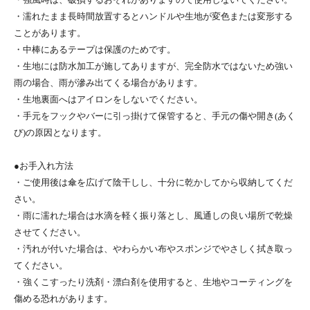
・濡れたまま長時間放置するとハンドルや生地が変色または変形する
ことがあります。
・中棒にあるテープは保護のためです。
・生地には防水加工が施してありますが、完全防水ではないため強い
雨の場合、雨が滲み出てくる場合があります。
・生地裏面へはアイロンをしないでください。
・手元をフックやバーに引っ掛けて保管すると、手元の傷や開き(あく
び)の原因となります。
●お手入れ方法
・ご使用後は傘を広げて陰干しし、十分に乾かしてから収納してくだ
さい。
・雨に濡れた場合は水滴を軽く振り落とし、風通しの良い場所で乾燥
させてください。
・汚れが付いた場合は、やわらかい布やスポンジでやさしく拭き取っ
てください。
・強くこすったり洗剤・漂白剤を使用すると、生地やコーティングを
傷める恐れがあります。