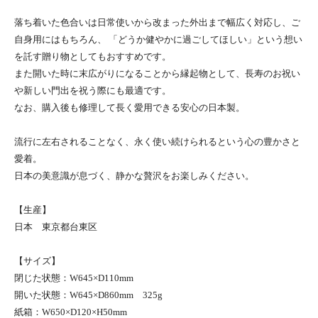
落ち着いた色合いは日常使いから改まった外出まで幅広く対応し、ご
自身用にはもちろん、 「どうか健やかに過ごしてほしい」という想い
を託す贈り物としてもおすすめです。
また開いた時に末広がりになることから縁起物として、長寿のお祝い
や新しい門出を祝う際にも最適です。
なお、購入後も修理して長く愛用できる安心の日本製。
流行に左右されることなく、永く使い続けられるという心の豊かさと
愛着。
日本の美意識が息づく、静かな贅沢をお楽しみください。
【生産】
日本 東京都台東区
【サイズ】
閉じた状態：W645×D110mm
開いた状態：W645×D860mm 325g
紙箱：W650×D120×H50mm