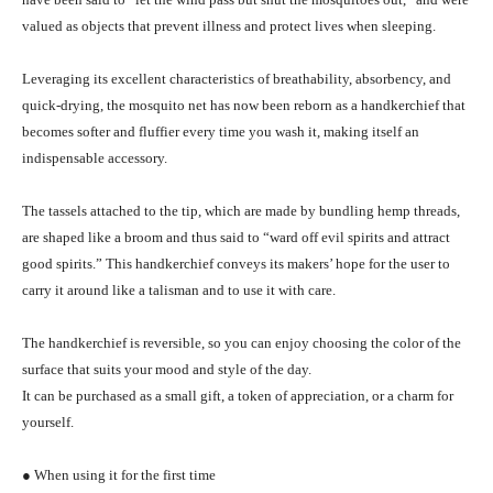
valued as objects that prevent illness and protect lives when sleeping.
Leveraging its excellent characteristics of breathability, absorbency, and
quick-drying, the mosquito net has now been reborn as a handkerchief that
becomes softer and fluffier every time you wash it, making itself an
indispensable accessory.
The tassels attached to the tip, which are made by bundling hemp threads,
are shaped like a broom and thus said to “ward off evil spirits and attract
good spirits.” This handkerchief conveys its makers’ hope for the user to
carry it around like a talisman and to use it with care.
The handkerchief is reversible, so you can enjoy choosing the color of the
surface that suits your mood and style of the day.
It can be purchased as a small gift, a token of appreciation, or a charm for
yourself.
● When using it for the first time