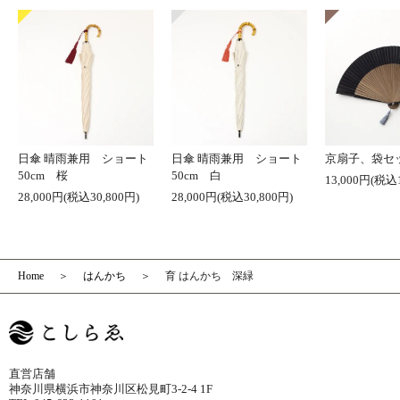
日傘 晴雨兼用 ショート
日傘 晴雨兼用 ショート
京扇子、袋セ
50cm 桜
50cm 白
13,000円(税込1
28,000円(税込30,800円)
28,000円(税込30,800円)
Home
はんかち
育 はんかち 深緑
直営店舗
神奈川県横浜市神奈川区松見町3-2-4 1F