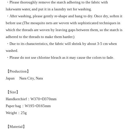
・Please thoroughly remove the starch adhering to the fabric with
lukewarm water, and put it in a laundry net for washing.
・After washing, please gently re-shape and hang to dry. Once dry, soften it
before use.(The mosquito nets are woven with sophisticated techniques in
which the threads are woven by leaving gaps between them, so the starch is
adhered to the threads to make them harder.)
・Due to its characteristics, the fabric will shrink by about 3-5 cm when
washed.
・Please do not use chlorine bleach as it may cause the colors to fade.
【Production】
Japan Nara City, Nara
【Size】
Handkerchief：W370×D370mm
Paper bag：W195×D165mm
Weight：25g
【Material】