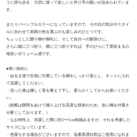
うに持ち歩き、大切に使って欲しいと作り手の願いが込められていま
す。
またリバーシブルカラーになっていますので、その日の気分やスタイ
ルに合わせて表面の色を選ぶのも楽しみのひとつです。
ちょっとした贈り物や御礼に、そして自分への願掛けに。
さらに縦に三つ折り、横に三つ折りすれば、手のひらに丁度収まる心
地良いボリューム感です。
●使い始めに
・ぬるま湯で生地に付着している糊をしっかり落とし、ネットに入れ
て洗濯してください。
・洗った後は優しく形を整えて干し、柔らかくしてからお使いくださ
い。
（蚊帳は隙間をあけて織り上げる高度な技術のため、糸に糊を付着さ
せ硬くしております。）
・なお特性上、洗濯した際に約3〜5cm程縮みますが、それを考慮した
サイズになっています。
・色落ちする場合がございますので、塩素系漂白剤はご使用になれま