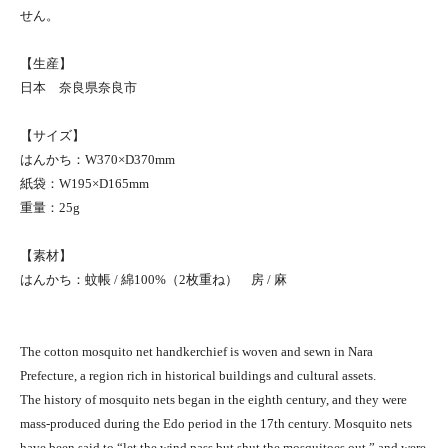
せん。
【生産】
日本 奈良県奈良市
【サイズ】
はんかち：W370×D370mm
紙袋：W195×D165mm
重量：25g
【素材】
はんかち：蚊帳 / 綿100%（2枚重ね） 房 / 麻
The cotton mosquito net handkerchief is woven and sewn in Nara
Prefecture, a region rich in historical buildings and cultural assets.
The history of mosquito nets began in the eighth century, and they were
mass-produced during the Edo period in the 17th century. Mosquito nets
have been said to “let the wind pass but shut the mosquitoes out,” and were