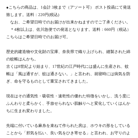
●こちらの商品は、1会計 3枚まで（アソート可） ポスト投函にて発送
致します。送料：220円(税込)
なお、ご希望日時でのお届けが出来かねますのでご了承ください。
＊4枚以上は、佐川急便での発送となります。送料：660円（税込）
こちらはご希望日時でのお届け可。
歴史的建造物や文化財の宝庫、奈良県で織り上げられ、縫製された綿
の蚊帳はんかち。
古くは8世紀より始まり、17世紀の江戸時代には盛んに生産され、蚊
帳は「風は通すが、蚊は通さない。」と言われ、就寝時には病気を防
ぎ、命を守るものとして重宝されてきました。
現在はその通気性・吸収性・速乾性の優れた特徴をいかし、洗う度に
ふんわりと柔らかく、手放せられない肌触りへと変化していくはんか
ちに生まれ変わりました。
先端に付いている麻糸を束ねて作られた房は、ホウキの形をしている
ことから「邪気を払い、良い気をひき寄せる」と言われ、お守りのよ